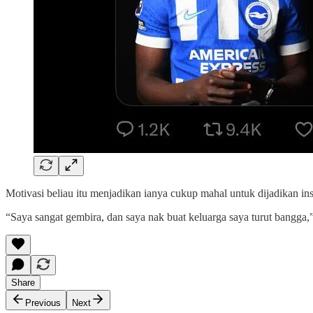
Motivasi beliau itu menjadikan ianya cukup mahal untuk dijadikan in
“Saya sangat gembira, dan saya nak buat keluarga saya turut bangga,
Share
Previous
Next