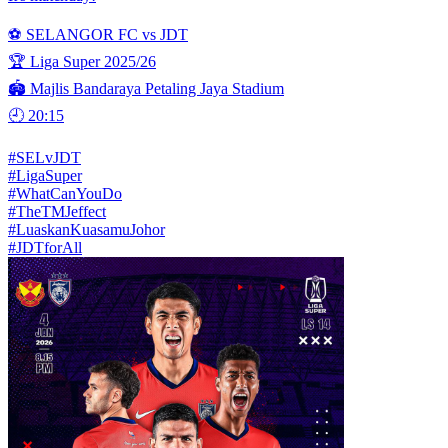
⚽ SELANGOR FC vs JDT
🏆 Liga Super 2025/26
🏟 Majlis Bandaraya Petaling Jaya Stadium
🕘 20:15
#SELvJDT
#LigaSuper
#WhatCanYouDo
#TheTMJeffect
#LuaskanKuasamuJohor
#JDTforAll