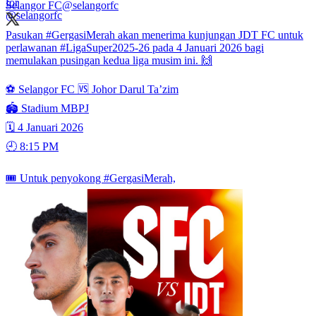
Selangor FC
@selangorfc
Pasukan
#GergasiMerah
akan menerima kunjungan JDT FC untuk
perlawanan
#LigaSuper2025
-26 pada 4 Januari 2026 bagi
memulakan pusingan kedua liga musim ini. 🙌
⚽️ Selangor FC 🆚️ Johor Darul Ta’zim
🏟️ Stadium MBPJ
🗓️ 4 Januari 2026
🕘 8:15 PM
🎟️ Untuk penyokong #GergasiMerah,