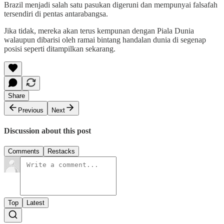
Brazil menjadi salah satu pasukan digeruni dan mempunyai falsafah
tersendiri di pentas antarabangsa.
Jika tidak, mereka akan terus kempunan dengan Piala Dunia
walaupun dibarisi oleh ramai bintang handalan dunia di segenap
posisi seperti ditampilkan sekarang.
Share
Previous
Next
Discussion about this post
Comments
Restacks
Top
Latest