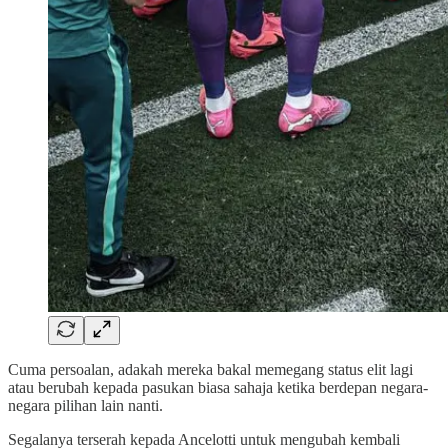
Cuma persoalan, adakah mereka bakal memegang status elit lagi
atau berubah kepada pasukan biasa sahaja ketika berdepan negara-
negara pilihan lain nanti.
Segalanya terserah kepada Ancelotti untuk mengubah kembali