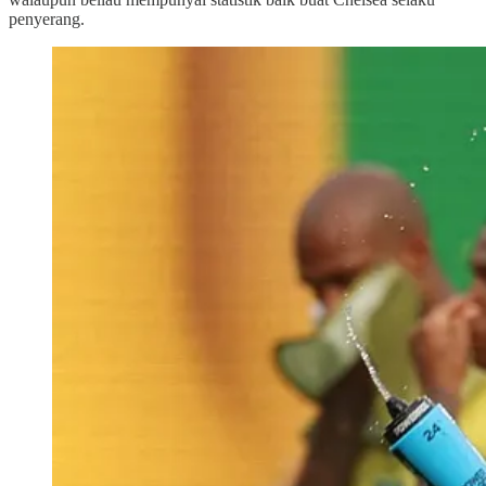
penyerang.