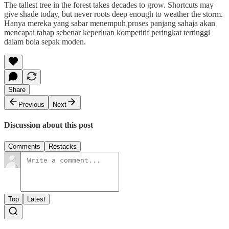
The tallest tree in the forest takes decades to grow. Shortcuts may
give shade today, but never roots deep enough to weather the storm.
Hanya mereka yang sabar menempuh proses panjang sahaja akan
mencapai tahap sebenar keperluan kompetitif peringkat tertinggi
dalam bola sepak moden.
Share
Previous
Next
Discussion about this post
Comments
Restacks
Top
Latest