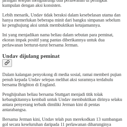
jaringan selepas mengharungi dua perlawanan di peringkat
kumpulan dengan aksi konsisten.
Lebih menarik, Undav tidak beraksi dalam kesebelasan utama dan
hanya memerlukan beberapa minit dari bangku simpanan sebelum
ke penghujung aksi untuk membuktikan ketajamannya.
Ini yang menjadikan nama beliau dalam sebutan para peminat,
ekoran impak positif yang pantas diberikannya untuk dua
perlawanan berturut-turut bersama Jerman.
Undav dijulang peminat
Dalam kalangan penyokong di media sosial, ramai memberi pujian
penuh kepada Undav selepas melihat aksi suramnya terdahulu
bersama Brighton di England.
Penghijrahan beliau bersama Stuttgart menjadi titik tolak
kebangkitannya kembali untuk Undav membuktikan dirinya selaku
antara penyerang terbaik dimiliki Jerman kini di pentas
antarabangsa.
Bersama Jerman kini, Undav telah pun merekodkan 13 sumbangan
gol secara keseluruhan daripada 11 perlawanan diharunginya