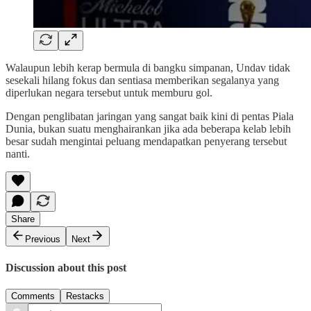
Walaupun lebih kerap bermula di bangku simpanan, Undav tidak
sesekali hilang fokus dan sentiasa memberikan segalanya yang
diperlukan negara tersebut untuk memburu gol.
Dengan penglibatan jaringan yang sangat baik kini di pentas Piala
Dunia, bukan suatu menghairankan jika ada beberapa kelab lebih
besar sudah mengintai peluang mendapatkan penyerang tersebut
nanti.
Share
Previous
Next
Discussion about this post
Comments
Restacks