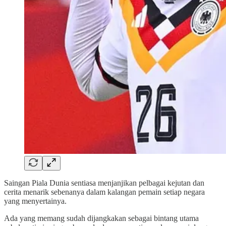
Saingan Piala Dunia sentiasa menjanjikan pelbagai kejutan dan
cerita menarik sebenanya dalam kalangan pemain setiap negara
yang menyertainya.
Ada yang memang sudah dijangkakan sebagai bintang utama