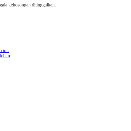
gala kekosongan ditinggalkan.
 ini.
olehan