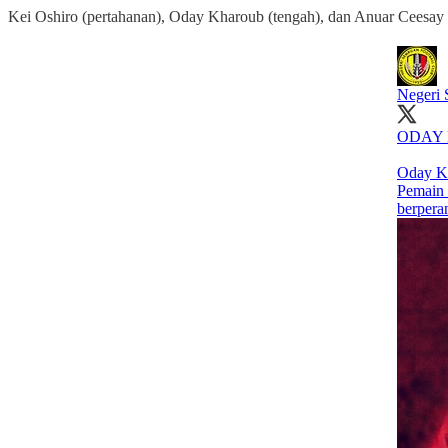
Kei Oshiro (pertahanan), Oday Kharoub (tengah), dan Anuar Ceesay (
Negeri 
ODAY 
Oday Kh
Pemain b
berpera