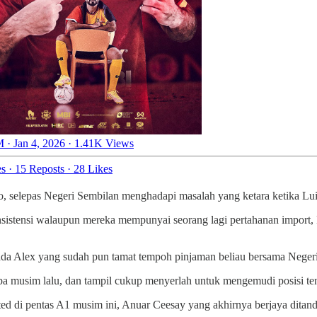
 · Jan 4, 2026
·
1.41K Views
es
·
15 Reposts
·
28 Likes
, selepas Negeri Sembilan menghadapi masalah yang ketara ketika Lui
onsistensi walaupun mereka mempunyai seorang lagi pertahanan import
ada Alex yang sudah pun tamat tempoh pinjaman beliau bersama Negeri
a musim lalu, dan tampil cukup menyerlah untuk mengemudi posisi ten
d di pentas A1 musim ini, Anuar Ceesay yang akhirnya berjaya ditand