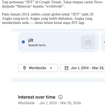
Taip perkataan “JDT” di Google Trends. Tukar tetapan carian News
daripada “Malaysia” kepada “worldwide”.
Pada Januari 2014, indeks carian global untuk “JDT” ialah 29.
Angka yang kecil. Angka yang boleh diabaikan. Angka yang
memberitahu anda — dunia belum kenal siapa JDT lagi.