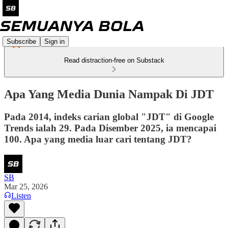
Subscribe
Sign in
Read distraction-free on Substack
Apa Yang Media Dunia Nampak Di JDT
Pada 2014, indeks carian global "JDT" di Google
Trends ialah 29. Pada Disember 2025, ia mencapai
100. Apa yang media luar cari tentang JDT?
SB
Mar 25, 2026
Listen