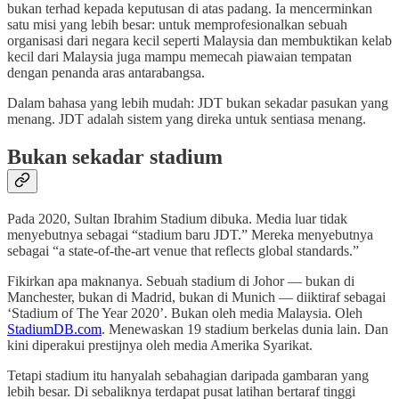
bukan terhad kepada keputusan di atas padang. Ia mencerminkan
satu misi yang lebih besar: untuk memprofesionalkan sebuah
organisasi dari negara kecil seperti Malaysia dan membuktikan kelab
kecil dari Malaysia juga mampu memecah piawaian tempatan
dengan penanda aras antarabangsa.
Dalam bahasa yang lebih mudah: JDT bukan sekadar pasukan yang
menang. JDT adalah sistem yang direka untuk sentiasa menang.
Bukan sekadar stadium
Pada 2020, Sultan Ibrahim Stadium dibuka. Media luar tidak
menyebutnya sebagai “stadium baru JDT.” Mereka menyebutnya
sebagai “a state-of-the-art venue that reflects global standards.”
Fikirkan apa maknanya. Sebuah stadium di Johor — bukan di
Manchester, bukan di Madrid, bukan di Munich — diiktiraf sebagai
‘Stadium of The Year 2020’. Bukan oleh media Malaysia. Oleh
StadiumDB.com
. Menewaskan 19 stadium berkelas dunia lain. Dan
kini diperakui prestijnya oleh media Amerika Syarikat.
Tetapi stadium itu hanyalah sebahagian daripada gambaran yang
lebih besar. Di sebaliknya terdapat pusat latihan bertaraf tinggi