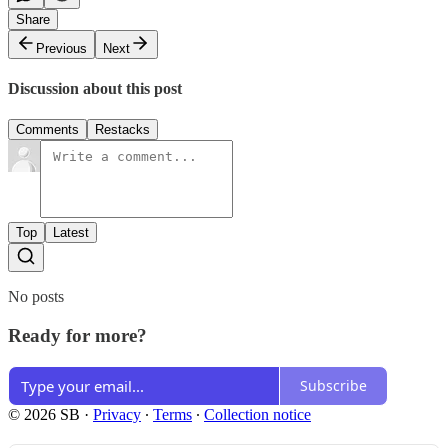
Share
Previous
Next
Discussion about this post
Comments
Restacks
Top
Latest
No posts
Ready for more?
Subscribe
© 2026 SB
·
Privacy
∙
Terms
∙
Collection notice