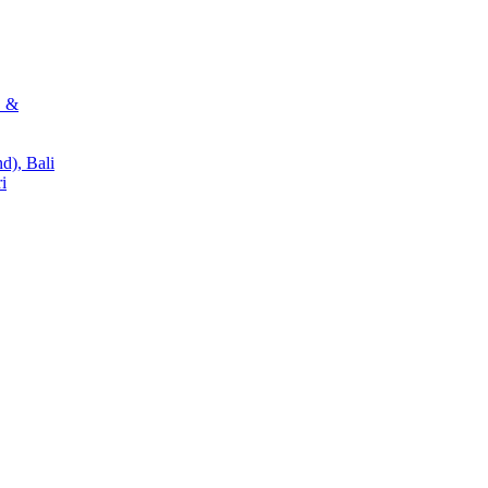
 &
d), Bali
i