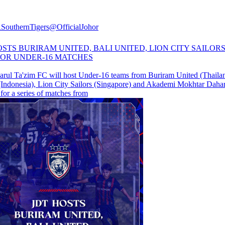
outhernTigers
@OfficialJohor
OSTS BURIRAM UNITED, BALI UNITED, LION CITY SAILORS
OR UNDER-16 MATCHES
arul Ta'zim FC will host Under-16 teams from Buriram United (Thailan
(Indonesia), Lion City Sailors (Singapore) and Akademi Mokhtar Dahar
or a series of matches from