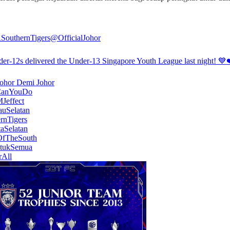
outhernTigers
@OfficialJohor
er-12s delivered the Under-13 Singapore Youth League last night! 💙
CanYouDo
Jeffect
uSelatan
rnTigers
aSelatan
OfTheSouth
tukSemua
rAll