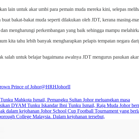
 lain untuk akar umbi para pemain muda mereka kini, selepas meliha
 buat bakat-bakat muda seperti dilakukan oleh JDT, kerana masing-ma
a dan mengharungi perkembangan yang baik sehingga mampu melahirka
 umum kita tahu lebih banyak mengharapkan pelapis tempatan negara dar
tidak salah untuk belajar bagaimana awalnya JDT mengurus pasukan akar
own Prince of Johor
@HRHJohorII
unku Mahkota Ismail, Pemangku Sultan Johor meluangkan masa
ikan DYAM Tunku Iskandar Ibni Tunku Ismail, Raja Muda Johor ber
pak dalam kejohanan Johor School Cup Football Tournament yang ber
borough College Malaysia. Dalam kejohanan tersebut,