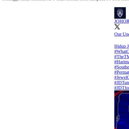
JOHORS
Our Und
#What
#TheTM
#Harima
#Southe
#Permat
#Jewel
#JDTun
#JDTfo