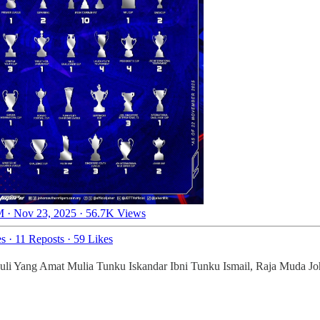
 · Nov 23, 2025
·
56.7K Views
es
·
11 Reposts
·
59 Likes
 Duli Yang Amat Mulia Tunku Iskandar Ibni Tunku Ismail, Raja Muda Jo