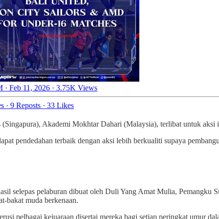
 · Feb 11, 2026
·
3.75K Views
es
·
9 Reposts
·
33 Likes
s (Singapura), Akademi Mokhtar Dahari (Malaysia), terlibat untuk aksi 
apat pendedahan terbaik dengan aksi lebih berkualiti supaya pembang
il selepas pelaburan dibuat oleh Duli Yang Amat Mulia, Pemangku Sul
kat-bakat muda berkenaan.
rusi pelbagai kejuaraan disertai mereka bagi setiap peringkat umur dala