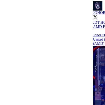
JOHORS
JDT H
AMD F
Johor D
United 
(AMD) f