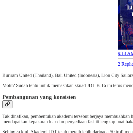
9:13 AM
2 Repli
Buriram United (Thailand), Bali United (Indonesia), Lion City Sailor
Motif? Sudah tentu untuk memastikan skuad JDT B-16 ini terus mend
Pembangunan yang konsisten
Tak dinafikan, pembentukan akademi tersebut berjaya membuahkan has
mendapatkan kepakaran luar dan penyediaan fasiliti lengkap buat ba
Sehingga kini, Akademi JDT telah meraih lebih daripada 50 trofi mene